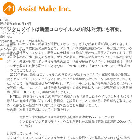
NEWS
製品情報
2021年10月12日
食品衛生
ジクロメイトは新型コロウイルスの飛沫対策にも有効。
コンサルティング
衛生検査
水質検査・スイミング関連製品
新型コロナウイルス感染症が流行してから、さまざまな感染対策が講じられてきまし
会社概要
た。スーパーや飲食店の店頭などで、アルコールや次亜塩素酸水のボトルが置かれている
役立つ！衛生blog
光景も日常となっています。新型コロナ対策では飛沫対策が特に重要と言われており、飛
お問い合わせ
沫そのものの予防（控えめな会話、マスクの着用、飲食店の客席でのアクリル板の設置な
ど）と、飛沫が付着していそうな箇所の清掃・消毒が極めて大切です。飛沫対策は、新型
コロナが収束した後も変わることはない、「withコロナ」「afterコロナ」の生活様式の
一つとなるでしょう。
2020年初頭、新型コロナウイルスの感染拡大が始まったことで、家庭や職場の除菌に
使うアルコール（エタノールなど）がスーパーや薬局から品切れになる事態が見られまし
た。そこで、経済産業省は2020年4月に、アルコール以外にも消毒効果のあるモノがない
か評価・検討することを、経済産業省が所管する独立行政法人である製品評価技術基盤機
構（通称；NITE）という組織に要請しました。
NITEは、感染症やウイルスの専門家で構成される「新型コロナウイルスに対する代替消
毒方法の有効性評価に関する検討委員会」を設置して、2020年6月に最終報告を取りまと
め、石鹸などが新型コロナ対策に有効であることを報告しました。
その際、次亜塩素酸水についても評価を行い、
電解型・非電解型の次亜塩素酸水は有効塩素濃度35ppm以上で有効
ジクロロイソシアヌル酸ナトリウムを溶解した水溶液は有効塩素濃度100ppm以
上で有効
と発表しています（※）。
ジクロメイトはジクロロイシアヌル酸ナトリウムを錠剤化した製品になるので②に該当