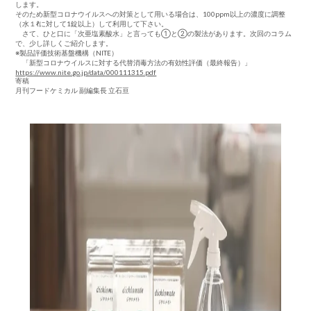
します。
そのため新型コロナウイルスへの対策として用いる場合は、100ppm以上の濃度に調整
（水１ℓに対して1錠以上）して利用して下さい。
さて、ひと口に「次亜塩素酸水」と言っても①と②の製法があります。次回のコラム
で、少し詳しくご紹介します。
※製品評価技術基盤機構（NITE）
「新型コロナウイルスに対する代替消毒方法の有効性評価（最終報告）」
https://www.nite.go.jp/data/000111315.pdf
寄稿
月刊フードケミカル 副編集長 立石亘