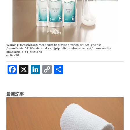
Warning
: foreach() argument must be of type array|object, bool given in
/home/assist0118/assist-make.co.jp/public_html/wp-content/themes/abix-
bio/single-blog_eisei.php
on line
28
Facebook
X
LinkedIn
Copy
共
Link
有
最新記事