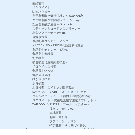
製品情報
ジクロメイト
除菌パウダー
次亜塩素酸空気清浄機Viruswasher®︎
次亜塩素酸 空間清浄システム j-boy
次亜塩素酸加湿器switle moist
スティック型コードレスクリーナー
水洗いクリーナー switle
電解水装置
食品衛生コンサルティング
HACCP・ISO・FSSC等の認証取得支援
食品衛生セミナー・勉強会
食品衛生参考書
衛生検査
検便検査（腸内細菌検査）
ノロウイルス検査
食品微生物検査
食品成分分析
拭き取り検査
水質検査
水質検査・スイミング関連製品
SWIM MATE CARE ～スイムメイト ケア ～
おふろのフーミン ～天然由来の水質浄化剤～
ジクロメイト 〜次亜塩素酸水生成タブレット〜
THE POOL MEISTER ～プールマイスター～
役立つ！衛生blog
会社概要
お問い合わせ
プライバシーポリシー
特定商取引法に基づく表記
Copyright © 2023 ABIX-BIO Support | アシストメイク株式会社 All rights Reserved.