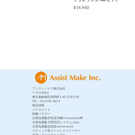
¥
14,960
アシストメイク株式会社
〒174-0063
東京都板橋区前野町1-45-22 811号
TEL：03-6750-9654
製品情報
ジクロメイト
除菌パウダー
次亜塩素酸空気清浄機Viruswasher®︎
次亜塩素酸 空間清浄システム j-boy
次亜塩素酸加湿器switle moist
スティック型コードレスクリーナー
水洗いクリーナー switle