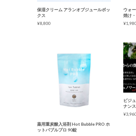
保湿クリーム アランオブジュールボッ
ウォー
クス
焼け
¥
8,800
¥
1,98
ビジュノ
ナンス
¥
3,96
薬用重炭酸入浴剤 Hot Bubble PRO ホ
ットバブルプロ 90錠