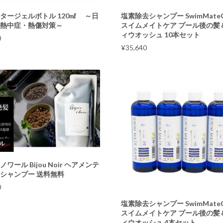
タージェルボトル 120㎖ ～日
塩素除去シャンプー SwimMateC
・熱中症・熱傷対策～
スイムメイトケア プール後の髪
ィウオッシュ 10本セット
0
¥
35,640
ワール Bijou Noir ヘアメンテ
シャンプー 送料無料
0
塩素除去シャンプー SwimMateC
スイムメイトケア プール後の髪
ィウオッシュ 4本セット