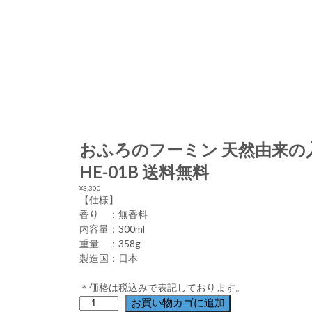
おふろのフーミン 天然由来の
HE-01B 送料無料
¥
3,300
【仕様】
香り ：無香料
内容量：300ml
重量 ：358g
製造国：日本
＊価格は税込みで表記しております。
お
お買い物カゴに追加
ふ