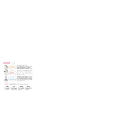
ろ
の
フ
ー
ミ
ン
天
然
由
来
の
入
浴
剤
フ
ミ
ン
酸
HE-
01B
送
料
無
料
個