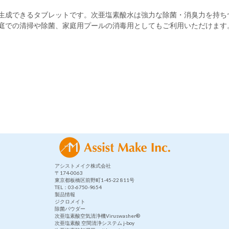
生成できるタブレットです。次亜塩素酸水は強力な除菌・消臭力を持ち
庭での清掃や除菌、家庭用プールの消毒用としてもご利用いただけます
アシストメイク株式会社
〒174-0063
東京都板橋区前野町1-45-22 811号
TEL：03-6750-9654
製品情報
ジクロメイト
除菌パウダー
次亜塩素酸空気清浄機Viruswasher®︎
次亜塩素酸 空間清浄システム j-boy