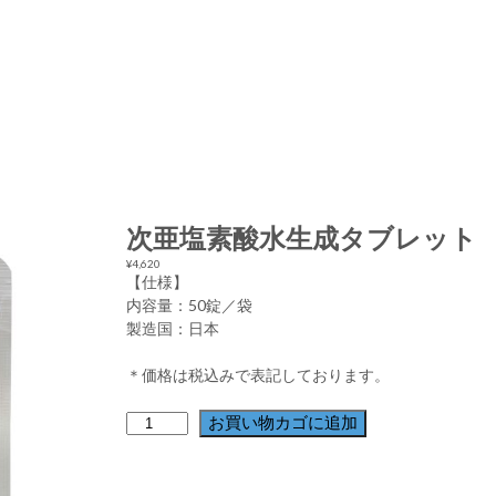
次亜塩素酸水生成タブレット 
¥
4,620
【仕様】
内容量：50錠／袋
製造国：日本
＊価格は税込みで表記しております。
次
お買い物カゴに追加
亜
塩
素
酸
水