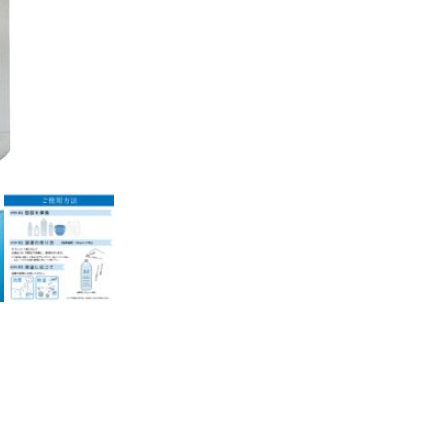
生
成
タ
ブ
レ
ッ
ト
「ジ
ク
ロ
メ
イ
ト」
個