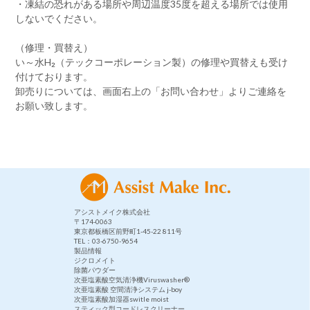
・凍結の恐れがある場所や周辺温度35度を超える場所では使用
しないでください。
（修理・買替え）
い～水H₂（テックコーポレーション製）の修理や買替えも受け
付けております。
卸売りについては、画面右上の「お問い合わせ」よりご連絡を
お願い致します。
アシストメイク株式会社
〒174-0063
東京都板橋区前野町1-45-22 811号
TEL：03-6750-9654
製品情報
ジクロメイト
除菌パウダー
次亜塩素酸空気清浄機Viruswasher®︎
次亜塩素酸 空間清浄システム j-boy
次亜塩素酸加湿器switle moist
スティック型コードレスクリーナー