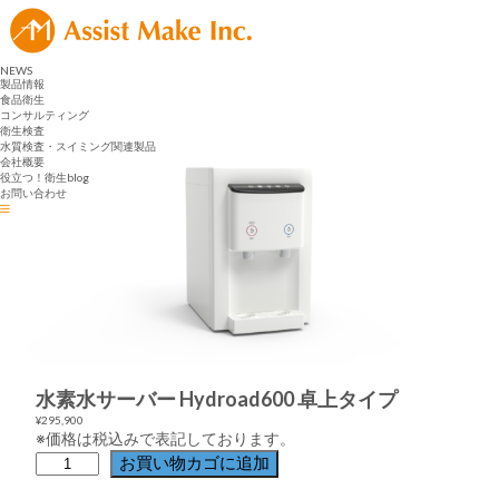
NEWS
製品情報
食品衛生
コンサルティング
衛生検査
水質検査・スイミング関連製品
会社概要
役立つ！衛生blog
お問い合わせ
水素水サーバー Hydroad600 卓上タイプ
¥
295,900
※価格は税込みで表記しております。
水
お買い物カゴに追加
素
水