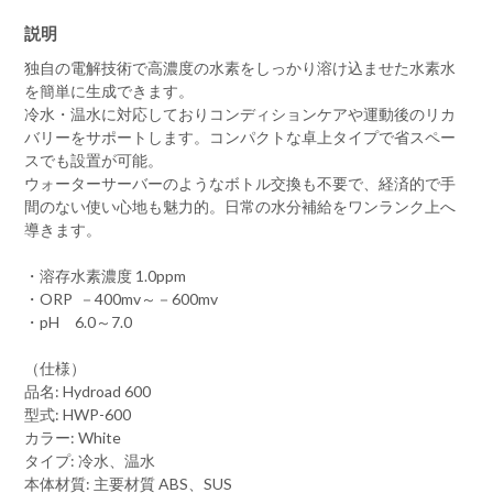
サ
ー
説明
バ
ー
独自の電解技術で高濃度の水素をしっかり溶け込ませた水素水
Hydroad600
卓
を簡単に生成できます。
上
冷水・温水に対応しておりコンディションケアや運動後のリカ
タ
イ
バリーをサポートします。コンパクトな卓上タイプで省スペー
プ
スでも設置が可能。
個
ウォーターサーバーのようなボトル交換も不要で、経済的で手
間のない使い心地も魅力的。日常の水分補給をワンランク上へ
導きます。
・溶存水素濃度 1.0ppm
・ORP －400mv～－600mv
・pH 6.0～7.0
（仕様）
品名: Hydroad 600
型式: HWP-600
カラー: White
タイプ: 冷水、温水
本体材質: 主要材質 ABS、SUS