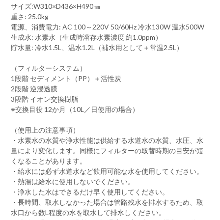
サイズ:W310×D436×H490㎜
重さ: 25.0kg
電源、消費電力: AC 100～220V 50/60Hz 冷水130W 温水500W
生成水: 水素水（生成時溶存水素濃度 約1.0ppm）
貯水量: 冷水1.5L、温水1.2L（補水用として＋常温2.5L）
（フィルターシステム）
1段階 セディメント（PP）＋活性炭
2段階 逆浸透膜
3段階 イオン交換樹脂
※交換目役 12か月（10L／日使用の場合）
（使用上の注意事項）
・水素水の水質や浄水性能は供給する水道水の水質、水圧、水
量により変化します。同様にフィルターの取替時期の目安が短
くなることがあります。
・給水には必ず水道水など飲用可能な水を使用してください。
・熱湯は給水に使用しないでください。
・浄水した水はできるだけ早く使用してください。
・長時間、取水しなかった場合は管路残水を排水するため、取
水口から数L程度の水を取水して排水しください。